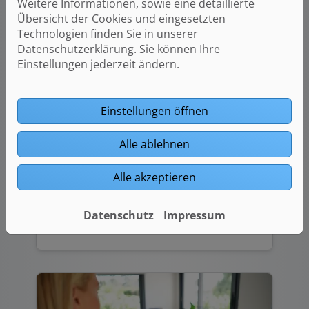
Weitere Informationen, sowie eine detaillierte
Übersicht der Cookies und eingesetzten
Technologien finden Sie in unserer
Datenschutzerklärung. Sie können Ihre
Einstellungen jederzeit ändern.
Leistungen
Gewerbekunden
Einstellungen öffnen
Unsere maßgeschneiderten
Alle ablehnen
Leistungen für Gewerbekunden:
Effizienz, Qualität und Lösungen, die
Alle akzeptieren
Ihr Unternehmen voranbringen.
Datenschutz
Impressum
Weiterlesen