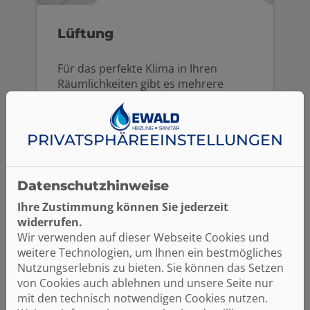
Lüftung
Für das perfekte Klima in Ihren
Räumlichkeiten gibt es mehrere
Lösungen.
Wohnraumlüftungssysteme oder
Raumklimatisierung. Ewald Heizung
PRIVATSPHÄRE­EINSTELLUNGEN
Sanitär berät Sie individuell.
Weiterlesen
Datenschutzhinweise
Ihre Zustimmung können Sie jederzeit
widerrufen.
Wir verwenden auf dieser Webseite Cookies und
weitere Technologien, um Ihnen ein bestmögliches
Nutzungserlebnis zu bieten. Sie können das Setzen
von Cookies auch ablehnen und unsere Seite nur
mit den technisch notwendigen Cookies nutzen.