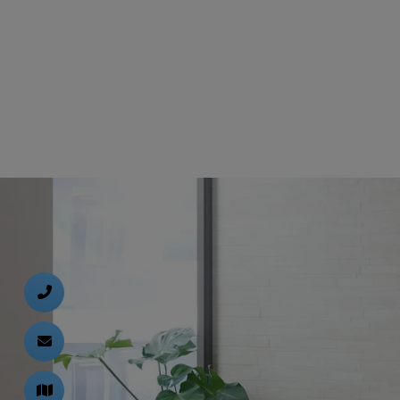
d schließen
ließen