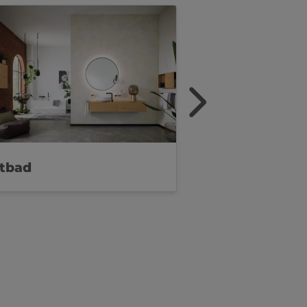
ftbad
Luxusbad