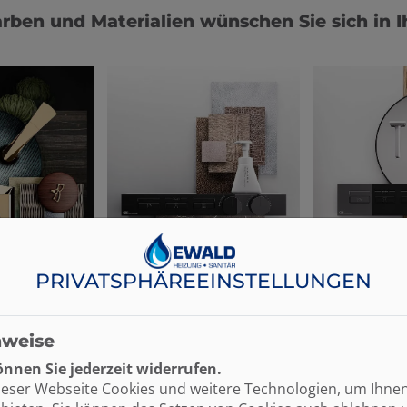
rben und Materialien wünschen Sie sich in 
PRIVATSPHÄRE­EINSTELLUNGEN
nweise
nnen Sie jederzeit widerrufen.
ieser Webseite Cookies und weitere Technologien, um Ihne