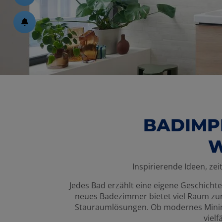
ßen
 schließen
 und schließen
schließen
BADIMP
W
schließen
Inspirierende Ideen, ze
en und schließen
Jedes Bad erzählt eine eigene Geschichte 
n und schließen
neues Badezimmer bietet viel Raum zur
Stauraumlösungen. Ob modernes Minimald
schließen
vielf