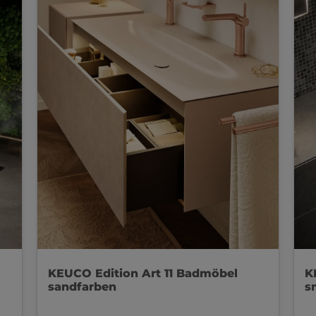
KEUCO Edition Art 11 Badmöbel
K
sandfarben
s