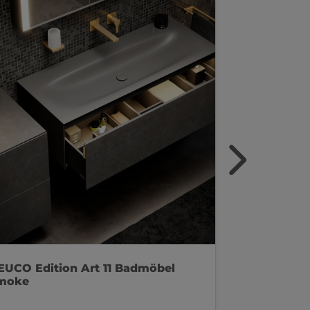
EUCO Edition Art 11 Badmöbel
KEUCO Edit
moke
sandfarben