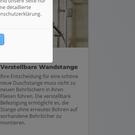
und unsere Seite nur
e detaillierte
enschutzerklärung.
n
Einfach clever:
Verstellbare Wandstange
Ihre Entscheidung für eine schöne
neue Duschstange muss nicht zu
neuen Bohrlöchern in Ihren
Fliesen führen. Die verstellbare
Befestigung ermöglicht es, die
Stange ohne erneutes Bohren auf
vorhandene Bohrlöcher zu
montieren.