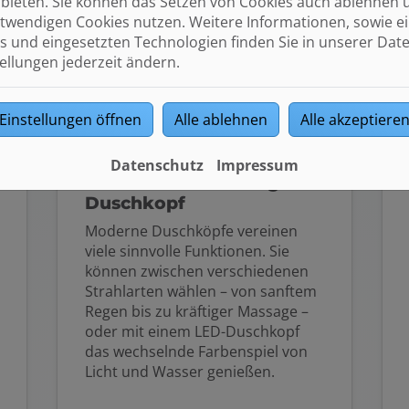
bieten. Sie können das Setzen von Cookies auch ablehnen 
twendigen Cookies nutzen. Weitere Informationen, sowie ein
s und eingesetzten Technologien finden Sie in unserer Dat
tellungen jederzeit ändern.
Einstellungen öffnen
Alle ablehnen
Alle akzeptiere
Datenschutz
Impressum
Wohltuend vielseitig:
Duschkopf
Moderne Duschköpfe vereinen
viele sinnvolle Funktionen. Sie
können zwischen verschiedenen
Strahlarten wählen – von sanftem
Regen bis zu kräftiger Massage –
oder mit einem LED-Duschkopf
das wechselnde Farbenspiel von
Licht und Wasser genießen.