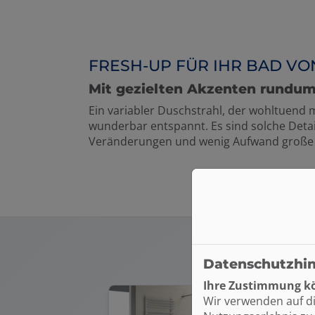
FRESH-UP FÜR IHR BAD VO
Mit gezielten Akzenten rundum
Ein variabler Duschstrahl, der wohltuend
wunderbar entspannt. Es sind solche Detai
Veränderungen und wenig Aufwand große 
Datenschutzhi
Ihre Zustimmung kö
Wir verwenden auf d