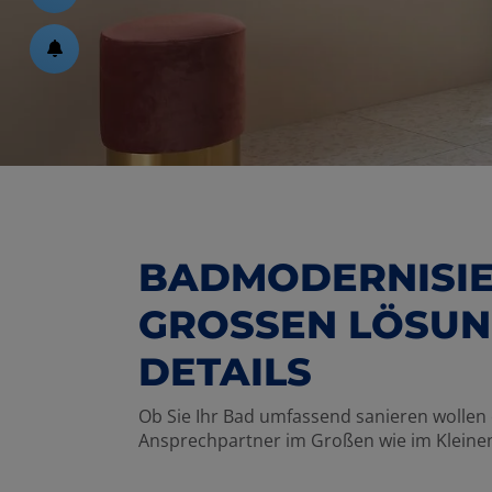
ßen
 schließen
 und schließen
schließen
BADMODERNISIE
GROSSEN LÖSUNG 
schließen
ETAILS
en und schließen
Ob Sie Ihr Bad umfassend sanieren wollen 
n und schließen
Ansprechpartner im Großen wie im Kleine
schließen