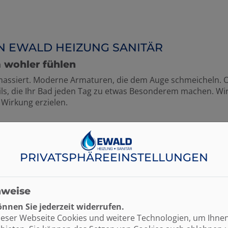
N EWALD HEIZUNG SANITÄR
 wohler fühlen
 massiert. Moderne Armaturen, die dem Auge schmeicheln. 
ls, die Ihr Bad jeden Tag zu etwas Besonderem machen. Wir 
Wirkung erzielen.
PRIVATSPHÄRE­EINSTELLUNGEN
nweise
nnen Sie jederzeit widerrufen.
ieser Webseite Cookies und weitere Technologien, um Ihne