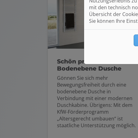
Nutzungserlebnis zu 
mit den technisch no
Übersicht der Cookie
Sie können Ihre Eins
Schön praktisch:
Bodenebene Dusche
Gönnen Sie sich mehr
Bewegungsfreiheit durch eine
bodenebene Dusche in
Verbindung mit einer modernen
Duschkabine. Übrigens: Mit dem
KfW-Förderprogramm
„Altersgerecht umbauen“ ist
staatliche Unterstützung möglich.