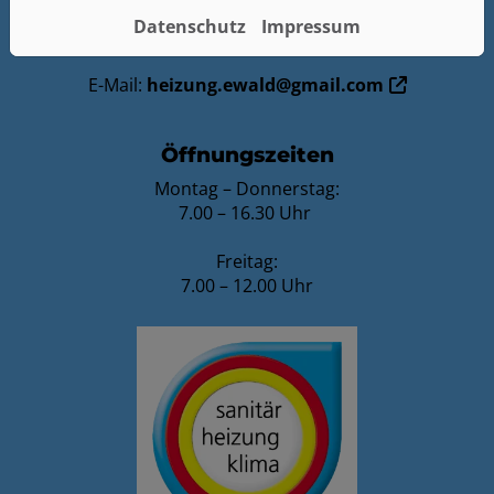
Telefonisch erreichbar unter:
Datenschutz
Impressum
04841 66 911 40 / Mobil: 0151 62 62 73 96
E-Mail:
heizung.ewald@gmail.com
Öffnungszeiten
Montag – Donnerstag:
7.00 – 16.30 Uhr
Freitag:
7.00 – 12.00 Uhr