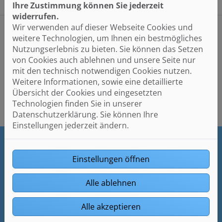
Ihre Zustimmung können Sie jederzeit
widerrufen.
Wir verwenden auf dieser Webseite Cookies und
weitere Technologien, um Ihnen ein bestmögliches
Nutzungserlebnis zu bieten. Sie können das Setzen
von Cookies auch ablehnen und unsere Seite nur
mit den technisch notwendigen Cookies nutzen.
Weitere Informationen, sowie eine detaillierte
Bitte das
Cookie-Consent-Tool öffnen
, um die für dieses
Übersicht der Cookies und eingesetzten
Element notwendigen Cookies zu akzeptieren.
Technologien finden Sie in unserer
Datenschutzerklärung. Sie können Ihre
Einstellungen jederzeit ändern.
FOOTER - KONTAKTDATEN UND ÖFFNU
Einstellungen öffnen
Kontakt
Alle ablehnen
Ewald Heizung Sanitär
Neue Siedlung 5
Alle akzeptieren
25866 Mildstedt