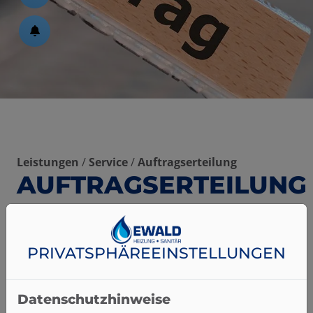
ßen
schließen
Leistungen
/
Service
/
Auftragserteilung
AUFTRAGSERTEILUNG
en und schließen
Das Formular für die Auftragserteilung steht im
Moment leider nicht zur Verfügung. Nutzen Sie gern
n und schließen
unser Kontaktformular. Wir danken für Ihr
PRIVATSPHÄRE­EINSTELLUNGEN
Verständnis.
schließen
Datenschutzhinweise