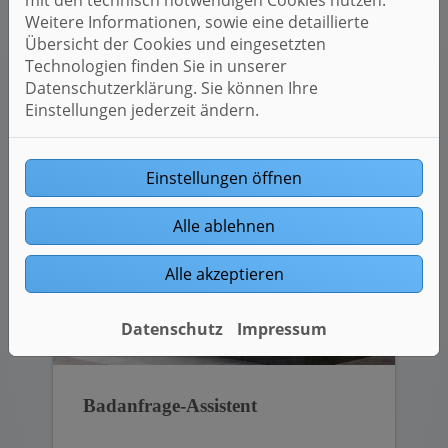
mit den technisch notwendigen Cookies nutzen.
Starten Sie jetzt Ihre
Weitere Informationen, sowie eine detaillierte
Heizungsanfrage.
Übersicht der Cookies und eingesetzten
Technologien finden Sie in unserer
Weiterlesen
Datenschutzerklärung. Sie können Ihre
Einstellungen jederzeit ändern.
Einstellungen öffnen
Alle ablehnen
Alle akzeptieren
Datenschutz
Impressum
Badanfrage-Assistent