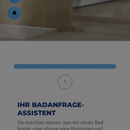
ßen
schließen
en und schließen
n und schließen
schließen
Kontaktformular-Fortschritt
1
IHR BADANFRAGE-
ASSISTENT
Sie möchten wissen, was ein neues Bad
kostet oder planen eine Badsanierung?