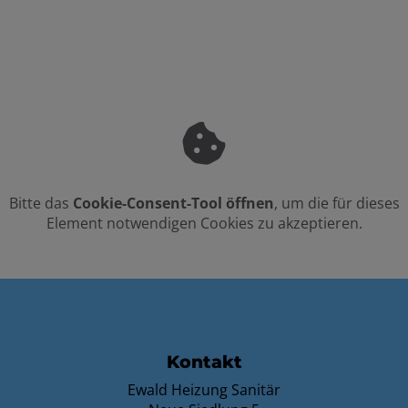
Zus
hei
oder
Bitte das
Cookie-Consent-Tool öffnen
, um die für dieses
Element notwendigen Cookies zu akzeptieren.
FOOTER - KONTAKTDATEN UND ÖFFNU
Kontakt
Ewald Heizung Sanitär