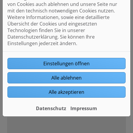
von Cookies auch ablehnen und unsere Seite nur
über LAN oder WLAN mit dem Internet verbunden,
mit den technisch notwendigen Cookies nutzen.
kann die Anlage zusätzlich mit der
Weitere Informationen, sowie eine detaillierte
kostenlosen
CONEL CLEAR PRO APP
über das
Übersicht der Cookies und eingesetzten
Internet gesteuert und überwacht werden.
Technologien finden Sie in unserer
Datenschutzerklärung. Sie können Ihre
Einstellungen jederzeit ändern.
Einstellungen öffnen
Bitte das
Cookie-Consent-Tool öffnen
, um die für
Alle ablehnen
dieses Element notwendigen Cookies zu akzeptieren.
Alle akzeptieren
Datenschutz
Impressum