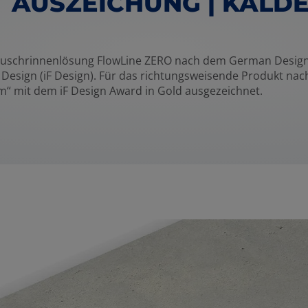
 AUSZEICHUNG | KALD
 Duschrinnenlösung FlowLine ZERO nach dem German Desig
esign (iF Design). Für das richtungsweisende Produkt nach
m“ mit dem iF Design Award in Gold ausgezeichnet.