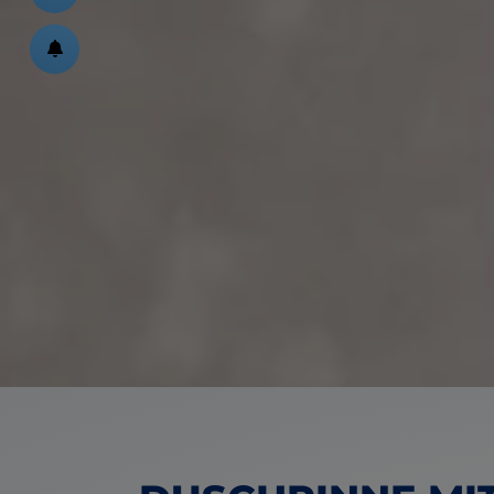
ßen
schließen
en und schließen