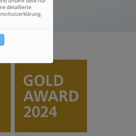
und unsere Seite nur
e detaillierte
enschutzerklärung.
n