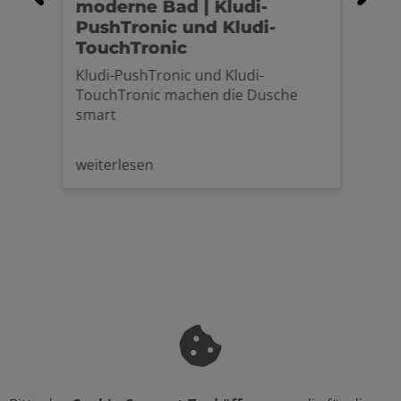
m
moderne Bad | Kludi-
Fun
 |
PushTronic und Kludi-
Die
TouchTronic
als 
Leb
Kludi-PushTronic und Kludi-
zun
d
TouchTronic machen die Dusche
Kei
. Das
smart
Küc
die
Mul
,
weiterlesen
wei
kla
biet
Zus
hei
oder