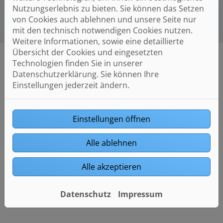
Nutzungserlebnis zu bieten. Sie können das Setzen
von Cookies auch ablehnen und unsere Seite nur
mit den technisch notwendigen Cookies nutzen.
Weitere Informationen, sowie eine detaillierte
Übersicht der Cookies und eingesetzten
Technologien finden Sie in unserer
Datenschutzerklärung. Sie können Ihre
Einstellungen jederzeit ändern.
WARUM SOLLTEN SIE EINE
COMFORT WARMWASSER-
ZIRKULATIONSPUMPE
Einstellungen öffnen
INSTALLIEREN?
Alle ablehnen
Spart Zeit: sofort warmes Wasser am
Wasserhahn oder unter der Dusche
Alle akzeptieren
Spart Wasser: Haushalte könnten jährlich bis zu
38.000 Liter Wasser sparen
Bessere Hygiene: sauberes und keimfreies
Datenschutz
Impressum
Wasser