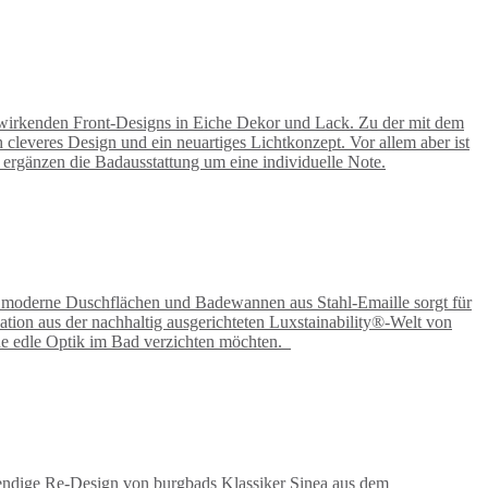
h wirkenden Front-Designs in Eiche Dekor und Lack. Zu der mit dem
 cleveres Design und ein neuartiges Lichtkonzept. Vor allem aber ist
 ergänzen die Badausstattung um eine individuelle Note.
ür moderne Duschflächen und Badewannen aus Stahl-Emaille sorgt für
ation aus der nachhaltig ausgerichteten Luxstainability®-Welt von
eine edle Optik im Bad verzichten möchten.
trendige Re-Design von burgbads Klassiker Sinea aus dem