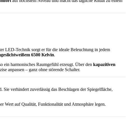
omfort
auf höchstem Niveau und macht das tägliche Ritual zu einem
ster LED-Technik sorgt er für die ideale Beleuchtung in jedem
ageslichtweißem 6500 Kelvin
.
d so ein harmonisches Raumgefühl erzeugt. Über den
kapazitiven
räzise anpassen – ganz ohne störende Schalter.
rd. Sie verhindert zuverlässig das Beschlagen der Spiegelfläche,
mer Wert auf Qualität, Funktionalität und Atmosphäre legen.