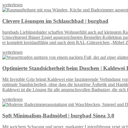
weiterlesen
Clevere Lösungen im Schlauchbad | burgbad
burgbads Lieblingsbäder schaffen Wohngefühl auch auf kleinstem Ra
Umweltsiegel Blauer Engel ausgezeichneten Bestseller-Kollektion passt
er komplett kreislauffähig und nach dem RAL-Gütezeichen „Möbel Zir
weiterlesen
Optimierte Standsicherheit beim Duschen | Kaldewei I
Mit Invisible Grip bringt Kaldewei eine faszinierende Verbindung v
optimale Standsicherheit, ohne dass die luxuriöse Ästhetik und Hapti
Kaldewei ist die Lösung für alle anspruchsvollen Badnutzer, die sich
weiterlesen
Soft Minimalism-Badmöbel | burgbad Sinea 3.0
Mit weichem Schwung und neuer, markanter Linienführung zeigt sich 