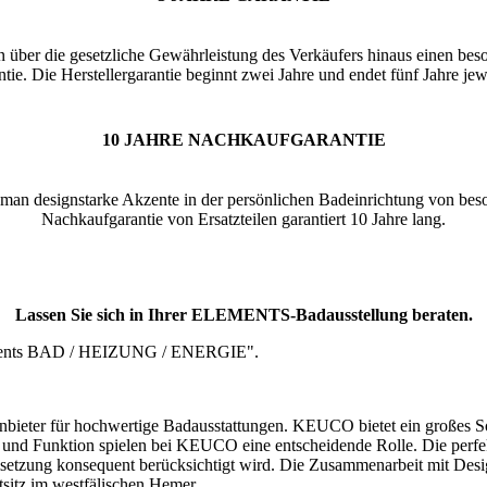
über die gesetzliche Gewährleistung des Verkäufers hinaus einen b
antie. Die Herstellergarantie beginnt zwei Jahre und endet fünf Jahre j
10 JAHRE NACHKAUFGARANTIE
man designstarke Akzente in der persönlichen Badeinrichtung von bes
Nachkaufgarantie von Ersatzteilen garantiert 10 Jahre lang.
Lassen Sie sich in Ihrer ELEMENTS-Badausstellung beraten.
ieter für hochwertige Badausstattungen. KEUCO bietet ein großes Sor
d Funktion spielen bei KEUCO eine entscheidende Rolle. Die perfekt 
Umsetzung konsequent berücksichtigt wird. Die Zusammenarbeit mit Des
sitz im westfälischen Hemer.