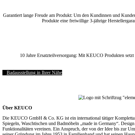
Garantiert lange Freude am Produkt: Um den Kundinnen und Kunden 
Produkte eine freiwillige 3-jährige Herstellergar
10 Jahre Ersatzteilversorgung: Mit KEUCO Produkten setzt 
Badausstellung in Ihrer Nähe
Über KEUCO
Die KEUCO GmbH & Co. KG ist ein international tätiger Komplettanb
Spiegeln, Waschtischen und Badmöbeln „made in Germany“. Design un
Funktionalitäten vereinen. Ein Anspruch, der von der Idee bis zur 
seiner Gründung im Jahre 1953 in Familienhand und hat seinen Haupt