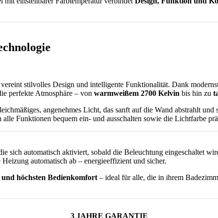
it einstellbarer Farbtemperatur verbindet
Design, Funktion und K
echnologie
vereint stilvolles Design und intelligente Funktionalität. Dank modern
 die perfekte Atmosphäre – von
warmweißem 2700 Kelvin
bis hin zu
t
 gleichmäßiges, angenehmes Licht, das sanft auf die Wand abstrahlt un
 sich alle Funktionen bequem ein- und ausschalten sowie die Lichtfarbe p
 die sich automatisch aktiviert, sobald die Beleuchtung eingeschaltet wi
e Heizung automatisch ab – energieeffizient und sicher.
ik und höchsten Bedienkomfort
– ideal für alle, die in ihrem Badezim
3 JAHRE GARANTIE