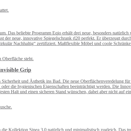
um. Das beliebte Programm Eqio erhält drei neue, besonders natürlic
 der neue, innovative Spiegelschrank rl20 perfekt. Er überzeugt durch
kulär Nachhaltig“ zertifiziert. Maßflexible Möbel und coole Schränke
nvisible Grip
on Sicherheit und Ästhetik ins Bad. Die neue Oberflächenveredelung f
k oder die hygienischen Eigenschaften beeinträchtigt werden. Die Innov
 festen Halt und einen sicheren Stand wünschen, dabei aber nicht auf 
die Kollektion Sinea 3.0 natürlich und minimalistisch zugleich. Das 