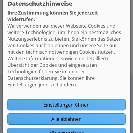
Datenschutzhinweise
Die KLUDI-LUMA-Spiegelserie ist die ideale Wahl für
Ihre Zustimmung können Sie jederzeit
alle, die Wert auf ein stilvolles, funktionales und
widerrufen.
hochwertiges Badezimmer legen. Mit ihrer
Wir verwenden auf dieser Webseite Cookies und
Vielseitigkeit passt sie sich harmonisch jeder
weitere Technologien, um Ihnen ein bestmögliches
Badeinrichtung an und setzt gleichzeitig elegante
Nutzungserlebnis zu bieten. Sie können das Setzen
Akzente.
von Cookies auch ablehnen und unsere Seite nur
mit den technisch notwendigen Cookies nutzen.
Weitere Informationen, sowie eine detaillierte
Übersicht der Cookies und eingesetzten
Technologien finden Sie in unserer
Datenschutzerklärung. Sie können Ihre
Einstellungen jederzeit ändern.
Einstellungen öffnen
Alle ablehnen